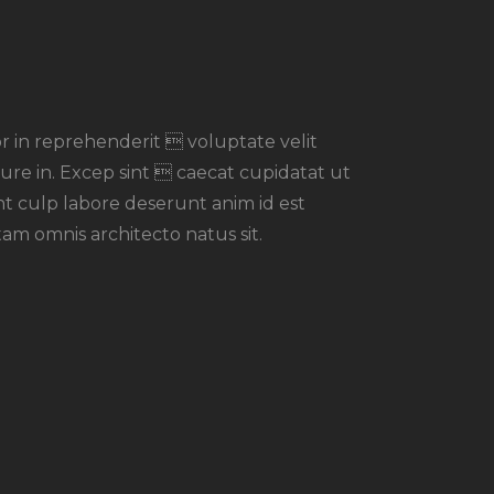
or in reprehenderit  voluptate velit
rure in. Excep sint  caecat cupidatat ut
nt culp labore deserunt anim id est
am omnis architecto natus sit.