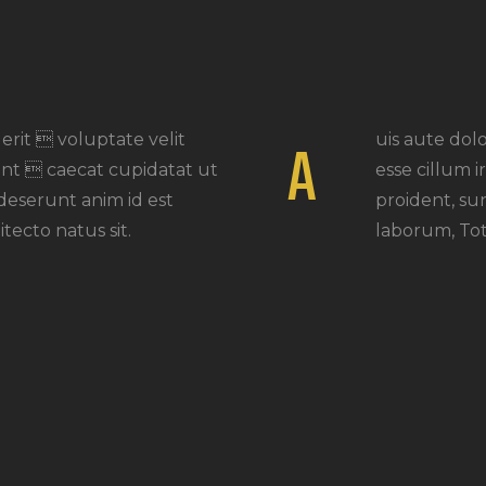
A
erit  voluptate velit
uis aute dol
sint  caecat cupidatat ut
esse cillum i
deserunt anim id est
proident, su
ecto natus sit.
laborum, Tot