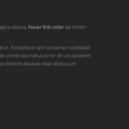
magna aliqua.
hover link color
ad minim
atur. Excepteur sint occaecat cupidatat
nde omnis iste natus error sit voluptatem
 architecto beatae vitae dicta sunt