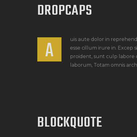
DROPCAPS
A
uis aute dolor in reprehend
esse cillum irure in. Excep 
proident, sunt culp labore 
laborum, Totam omnis archit
BLOCKQUOTE