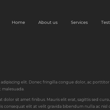
HOME
ABOUT US
5 STAR BARBERSHOP
Home
About us
Services
Tes
SERVICES
Barbershop in Calgary
TESTIMONIALS
OUR WORKS
CONTACT
dipiscing elit. Donec fringilla congue dolor, ac porttito
ut malesuada.
t dolor sit amet finibus. Mauris elit erat, sagittis sed c
ris consequat elit at velit gravida bibendum nulla ac nisl